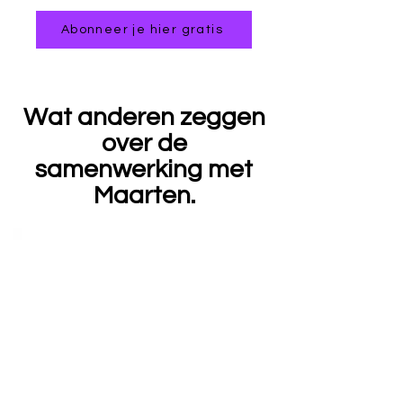
Abonneer je hier gratis
Wat anderen zeggen
over de
samenwerking met
Maarten.
Anne Quaars - Creatief
Marketing Strateeg
"Wat ik heel mooi vind aan jou is,
dat je ontzettend oprecht
nieuwsgierig, integer en
geïnteresseerd bent naar
anderen.