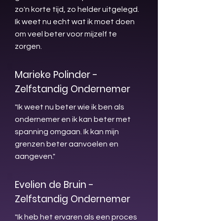
zo'n korte tijd, zo helder uitgelegd.
Ik weet nu echt wat ik moet doen
om veel beter voor mijzelf te
zorgen.
Marieke Polinder -
Zelfstandig Ondernemer
"Ik weet nu beter wie ik ben als
ondernemer en ik kan beter met
spanning omgaan. Ik kan mijn
grenzen beter aanvoelen en
aangeven."
Evelien de Bruin -
Zelfstandig Ondernemer
"Ik heb het ervaren als een proces