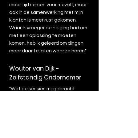
meer tijd nemen voor mezelf, maar
ook in de samenwerking met mijn
klanten is meer rust gekomen.
Waar ik vroeger de neiging had om
met een oplossing te moeten
komen, heb ik geleerd om dingen
meer daar te laten waar ze horen."
Wouter van Dijk -
Zelfstandig Ondernemer
"Wat de sessies mij gebracht
hebben is dat ik nu beter weet wat
mijn doelgroep is, waar ik in kan
groeien en dat ik meer plezier haal
uit mijn vak. Ik help mijn klanten nu
met veel meer zelfvertrouwen.
Wat ik fijn vind aan de sessies, is